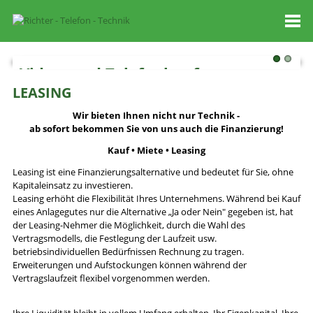
Video- und Telefonkonferenz
LEASING
To
Wir bieten Ihnen nicht nur Technik -
ab sofort bekommen Sie von uns auch die Finanzierung!
Kauf • Miete • Leasing
Leasing ist eine Finanzierungsalternative und bedeutet für Sie, ohne
Kapitaleinsatz zu investieren.
Leasing erhöht die Flexibilität Ihres Unternehmens. Während bei Kauf
eines Anlagegutes nur die Alternative „Ja oder Nein" gegeben ist, hat
der Leasing-Nehmer die Möglichkeit, durch die Wahl des
Vertragsmodells, die Festlegung der Laufzeit usw.
betriebsindividuellen Bedürfnissen Rechnung zu tragen.
Erweiterungen und Aufstockungen können während der
Vertragslaufzeit flexibel vorgenommen werden.
Ihre Liquidität bleibt in vollem Umfang erhalten. Ihr Eigenkapital, Ihre